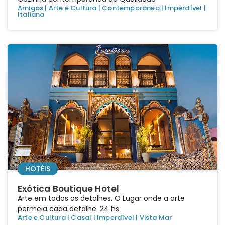
Amigos
|
Arte e Cultura
|
Contemporâneo
|
Imperdível
|
Italiana
HOTÉIS
Exótica Boutique Hotel
Arte em todos os detalhes. O Lugar onde a arte
permeia cada detalhe. 24 hs.
Arte e Cultura
|
Casal
|
Imperdível
|
Vista Mar