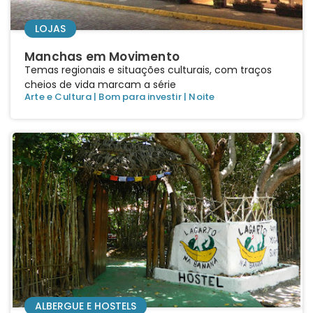
LOJAS
Manchas em Movimento
Temas regionais e situações culturais, com traços
cheios de vida marcam a série
Arte e Cultura
|
Bom para investir
|
Noite
ALBERGUE E HOSTELS