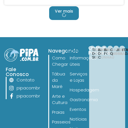
Ver mais
Outros
TIBAU
BARRA
BAIA
CANOA
JERI
IT
Navegando
Navegando
Paraísos
DO
DO
FORMOSA
QUEBRAD
SUL
CUNHAÚ
Como
Informações
Chegar
úteis
Fale
Conosco
Tábua
Serviços
Contato
da
e Lojas
Maré
pipacombr
Hospedagem
pipacombr
Arte e
Gastronomia
Cultura
Eventos
Praias
Notícias
Passeios