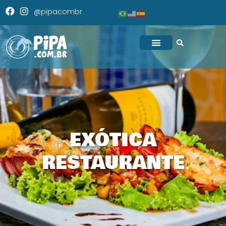
@pipacombr
EXÓTICA
RESTAURANTE