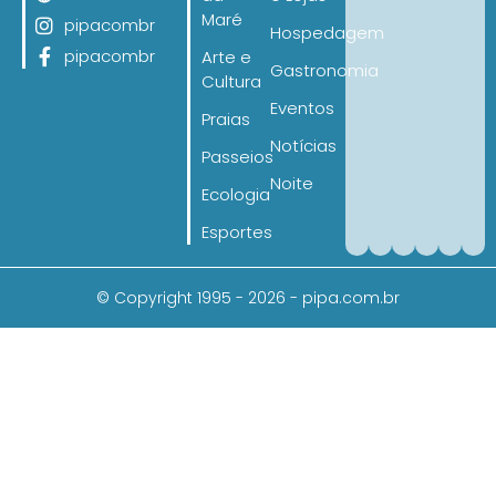
Maré
pipacombr
Hospedagem
pipacombr
Arte e
Gastronomia
Cultura
Eventos
Praias
Notícias
Passeios
Noite
Ecologia
Esportes
© Copyright 1995 - 2026 - pipa.com.br