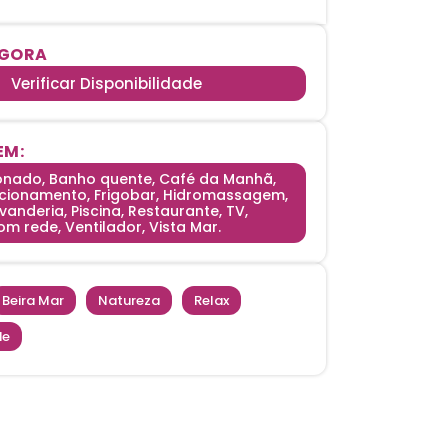
AGORA
Verificar Disponibilidade
EM:
onado, Banho quente, Café da Manhã,
acionamento, Frigobar, Hidromassagem,
avanderia, Piscina, Restaurante, TV,
m rede, Ventilador, Vista Mar.
Beira Mar
|
Natureza
|
Relax
|
de