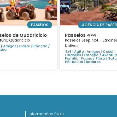
PASSEIOS
AGÊNCIA DE PASSE
seios de Quadriciclo
Passeios 4×4
ura, Quadriciclo
Passeios Jeep 4x4 - Jardinei
Nativos
o
|
Amigos
|
Casal
|
Emoção /
tura
4x4
|
Agito
|
Amigos
|
Casal
|
Crianças
|
Emoção / Aventur
Família
|
Fauna / Flora
|
Natu
Pôr do Sol
|
Roteiros
Navegando
Informações úteis