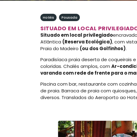
Hotéis
,
Pousada
SITUADO EM LOCAL PRIVILEGIAD
Situado em local privilegiado
encravado
Atlântica
(Reserva Ecológica)
, com vist
Praia do Madeiro
(ou dos Golfinhos)
.
Paradisíaca praia deserta de coqueirais e
coloridas. Chalés amplos, com
Ar-condici
varanda com rede de frente para o ma
Piscina com bar, restaurante com cozinha 
de praia. Barraca de praia com quiosques
diversos. Translados do Aeroporto ao Hote