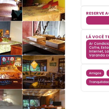
RESERVE 
LÁ VOCÊ T
Ar Condici
Cofre, Est
Internet, L
Varanda co
Amigos
|
Tranquilida