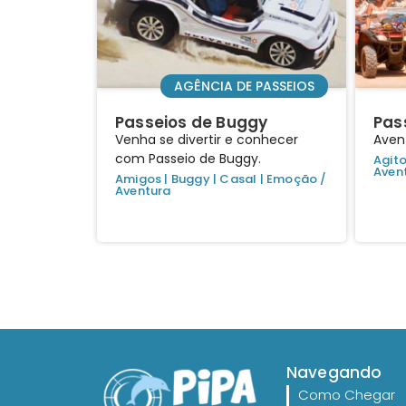
AGÊNCIA DE PASSEIOS
Passeios de Buggy
Pas
Venha se divertir e conhecer
Avent
com Passeio de Buggy.
Agit
Aven
Amigos
|
Buggy
|
Casal
|
Emoção /
Aventura
Navegando
Como Chegar