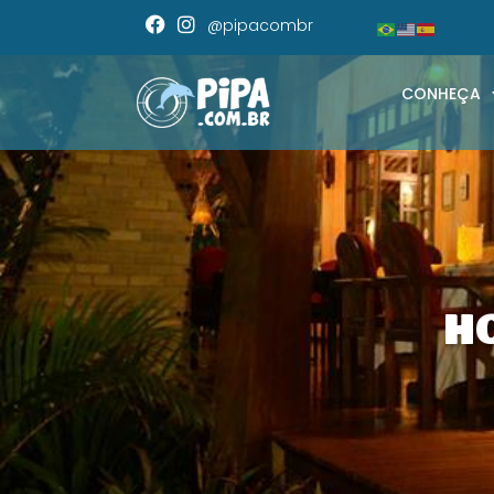
@pipacombr
CONHEÇA
H