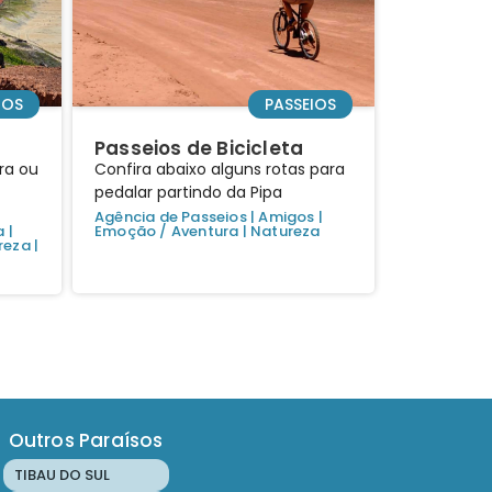
IOS
PASSEIOS
Passeios de Bicicleta
ra ou
Confira abaixo alguns rotas para
pedalar partindo da Pipa
Agência de Passeios
|
Amigos
|
a
|
Emoção / Aventura
|
Natureza
reza
|
Outros Paraísos
TIBAU DO SUL