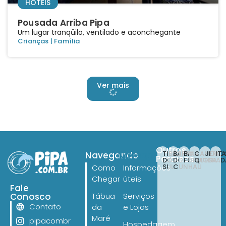
HOTÉIS
Pousada Arriba Pipa
Um lugar tranqüilo, ventilado e aconchegante
Crianças
|
Família
Ver mais
Outros
TIBAU
BARRA
BAIA
CANOA
JERI
IT
Navegando
Navegando
Paraísos
DO
DO
FORMOSA
QUEBRAD
SUL
CUNHAÚ
Como
Informações
Chegar
úteis
Fale
Conosco
Tábua
Serviços
Contato
da
e Lojas
Maré
pipacombr
Hospedagem