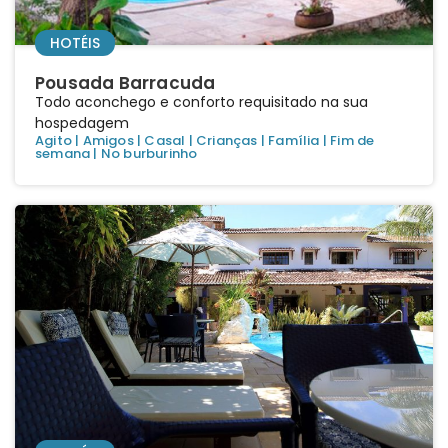
HOTÉIS
Pousada Barracuda
Todo aconchego e conforto requisitado na sua
hospedagem
Agito
|
Amigos
|
Casal
|
Crianças
|
Família
|
Fim de
semana
|
No burburinho