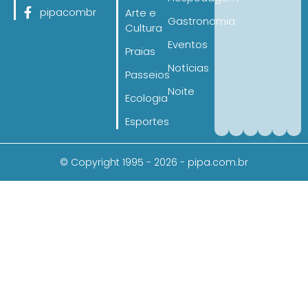
pipacombr
Arte e
Gastronomia
Cultura
Eventos
Praias
Notícias
Passeios
Noite
Ecologia
Esportes
© Copyright 1995 - 2026 - pipa.com.br