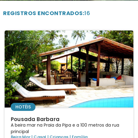
REGISTROS ENCONTRADOS:
16
HOTÉIS
Pousada Barbara
A beira mar na Praia da Pipa e a 100 metros da rua
principal
Beira Mar
|
Casal
|
Crianças
|
Família