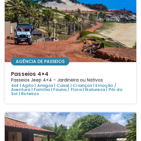
AGÊNCIA DE PASSEIOS
Passeios 4×4
Passeios Jeep 4×4 – Jardineira ou Nativos
4x4
|
Agito
|
Amigos
|
Casal
|
Crianças
|
Emoção /
Aventura
|
Família
|
Fauna / Flora
|
Natureza
|
Pôr do
Sol
|
Roteiros