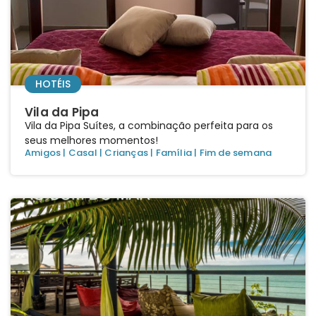
HOTÉIS
Vila da Pipa
Vila da Pipa Suítes, a combinação perfeita para os
seus melhores momentos!
Amigos
|
Casal
|
Crianças
|
Família
|
Fim de semana