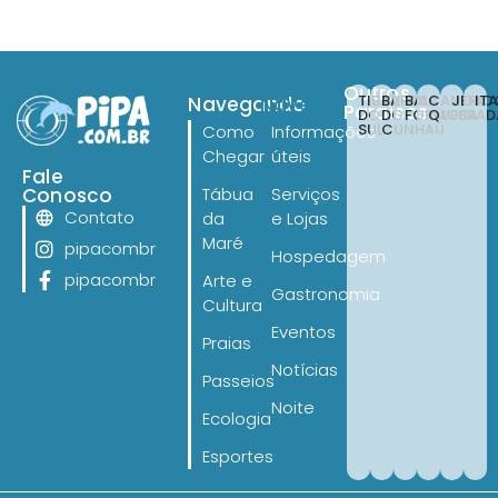
Outros
TIBAU
BARRA
BAIA
CANOA
JERI
IT
Navegando
Navegando
Paraísos
DO
DO
FORMOSA
QUEBRAD
SUL
CUNHAÚ
Como
Informações
Chegar
úteis
Fale
Conosco
Tábua
Serviços
Contato
da
e Lojas
Maré
pipacombr
Hospedagem
pipacombr
Arte e
Gastronomia
Cultura
Eventos
Praias
Notícias
Passeios
Noite
Ecologia
Esportes