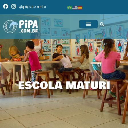
@pipacombr
ESCOLA MATURI