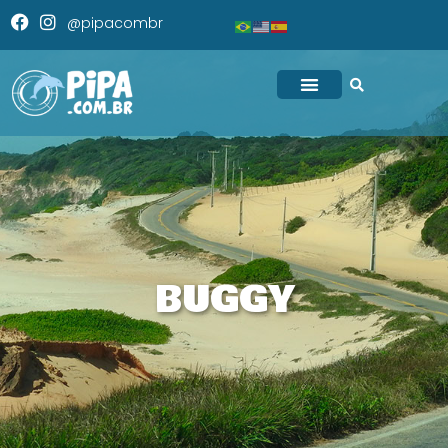
@pipacombr
BUGGY