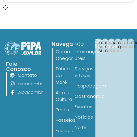
Outros
TIBAU
BARRA
BAIA
CANOA
JERI
IT
Navegando
Navegando
Paraísos
DO
DO
FORMOSA
QUEBRAD
SUL
CUNHAÚ
Como
Informações
Chegar
úteis
Fale
Conosco
Tábua
Serviços
Contato
da
e Lojas
Maré
pipacombr
Hospedagem
pipacombr
Arte e
Gastronomia
Cultura
Eventos
Praias
Notícias
Passeios
Noite
Ecologia