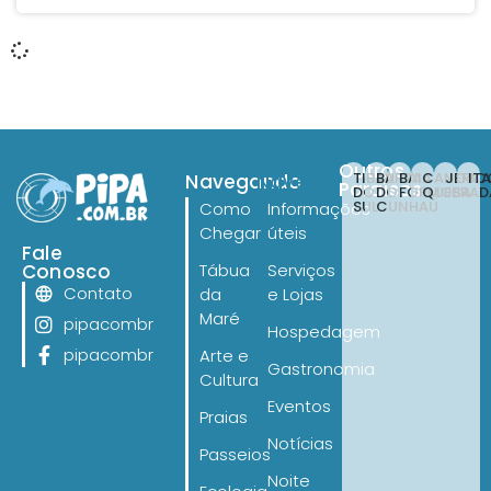
Outros
TIBAU
BARRA
BAIA
CANOA
JERI
IT
Navegando
Navegando
Paraísos
DO
DO
FORMOSA
QUEBRAD
SUL
CUNHAÚ
Como
Informações
Chegar
úteis
Fale
Conosco
Tábua
Serviços
Contato
da
e Lojas
Maré
pipacombr
Hospedagem
pipacombr
Arte e
Gastronomia
Cultura
Eventos
Praias
Notícias
Passeios
Noite