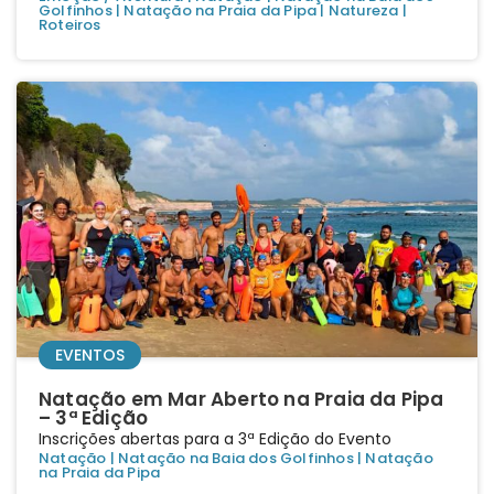
Golfinhos
|
Natação na Praia da Pipa
|
Natureza
|
Roteiros
EVENTOS
Natação em Mar Aberto na Praia da Pipa
– 3ª Edição
Inscrições abertas para a 3ª Edição do Evento
Natação
|
Natação na Baia dos Golfinhos
|
Natação
na Praia da Pipa