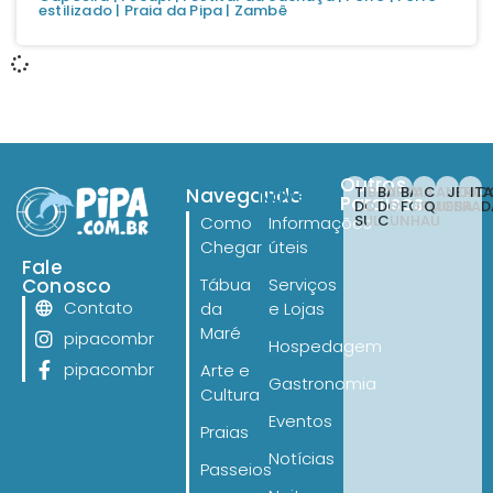
estilizado
|
Praia da Pipa
|
Zambê
Outros
TIBAU
BARRA
BAIA
CANOA
JERI
IT
Navegando
Navegando
Paraísos
DO
DO
FORMOSA
QUEBRAD
SUL
CUNHAÚ
Como
Informações
Chegar
úteis
Fale
Conosco
Tábua
Serviços
Contato
da
e Lojas
Maré
pipacombr
Hospedagem
pipacombr
Arte e
Gastronomia
Cultura
Eventos
Praias
Notícias
Passeios