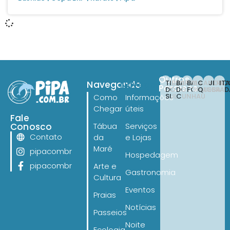
Outros
TIBAU
BARRA
BAIA
CANOA
JERI
IT
Navegando
Navegando
Paraísos
DO
DO
FORMOSA
QUEBRAD
SUL
CUNHAÚ
Como
Informações
Chegar
úteis
Fale
Conosco
Tábua
Serviços
Contato
da
e Lojas
Maré
pipacombr
Hospedagem
pipacombr
Arte e
Gastronomia
Cultura
Eventos
Praias
Notícias
Passeios
Noite
Ecologia