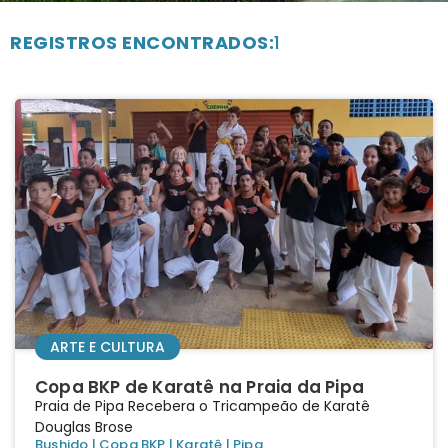
REGISTROS ENCONTRADOS:
1
ARTE E CULTURA
Copa BKP de Karatê na Praia da Pipa
Praia de Pipa Recebera o Tricampeão de Karatê
Douglas Brose
Bushido
|
Copa BKP
|
Karatê
|
Pipa