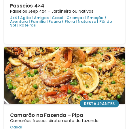
Passeios 4×4
Passeios Jeep 4x4 - Jardineira ou Nativos
4x4
|
Agito
|
Amigos
|
Casal
|
Crianças
|
Emoção /
Aventura
|
Família
|
Fauna / Flora
|
Natureza
|
Pôr do
Sol
|
Roteiros
RESTAURANTES
Camarão na Fazenda – Pipa
Camarões frescos diretamente da fazenda
Casal