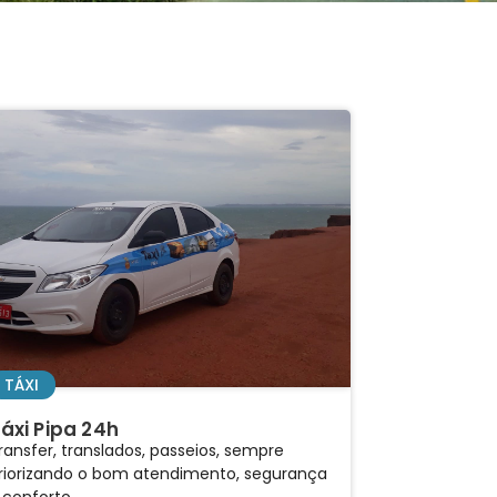
TÁXI
áxi Pipa 24h
ransfer, translados, passeios, sempre
riorizando o bom atendimento, segurança
 conforto