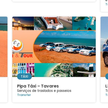
T
TÁXI
Pipa Táxi – Tavares
L
Serviços de traslados e passeios
T
Transfer
T