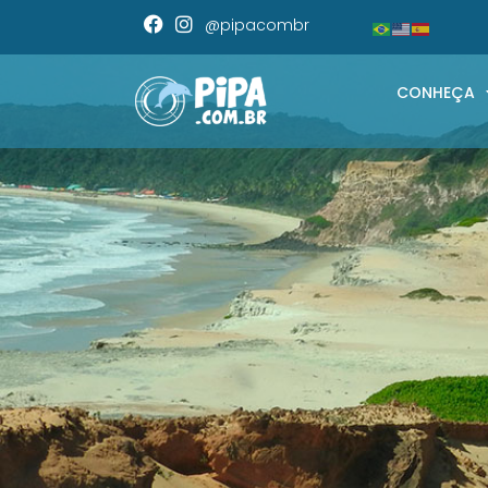
@pipacombr
CONHEÇA