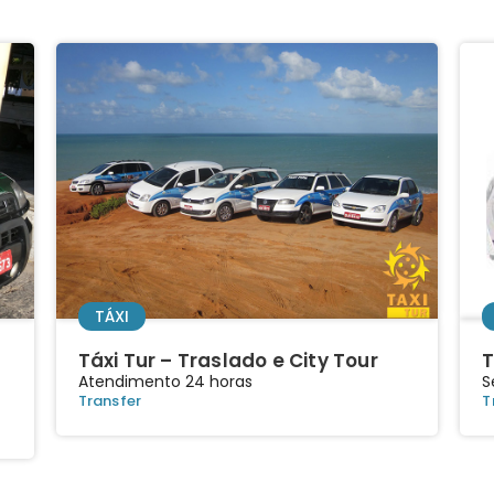
TÁXI
Táxi Tur – Traslado e City Tour
T
Atendimento 24 horas
S
Transfer
T