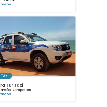
ransfer
TÁXI
ira Tur Taxi
ransfer Aeroportos
ransfer