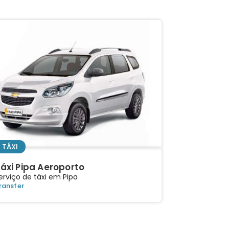
TÁXI
áxi Pipa Aeroporto
erviço de táxi em Pipa
ransfer