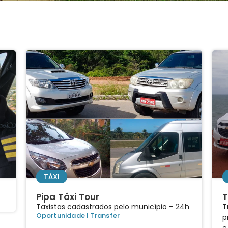
TÁXI
Pipa Táxi Tour
T
Taxistas cadastrados pelo município – 24h
T
Oportunidade
|
Transfer
p
e