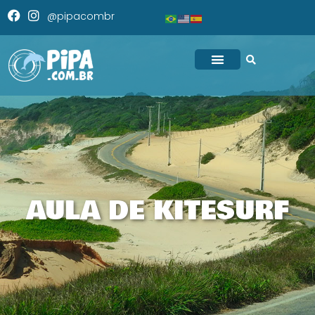
@pipacombr
AULA DE KITESURF