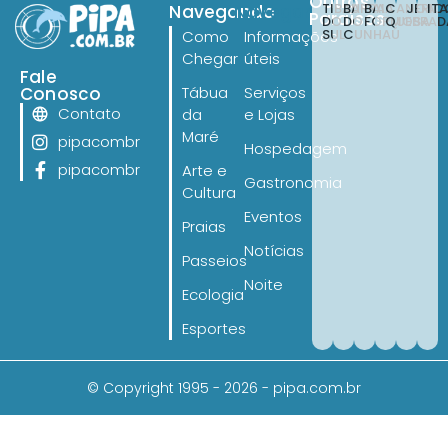
Outros
TIBAU
BARRA
BAIA
CANOA
JERI
IT
Navegando
Navegando
Paraísos
DO
DO
FORMOSA
QUEBRAD
SUL
CUNHAÚ
Como
Informações
Chegar
úteis
Fale
Conosco
Tábua
Serviços
Contato
da
e Lojas
Maré
pipacombr
Hospedagem
pipacombr
Arte e
Gastronomia
Cultura
Eventos
Praias
Notícias
Passeios
Noite
Ecologia
Esportes
© Copyright 1995 - 2026 - pipa.com.br