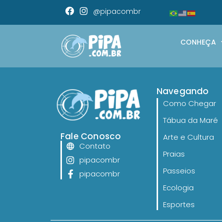
@pipacombr
CONHEÇA
Navegando
Como Chegar
Tábua da Maré
Fale Conosco
Arte e Cultura
Contato
Praias
pipacombr
Passeios
pipacombr
Ecologia
Esportes