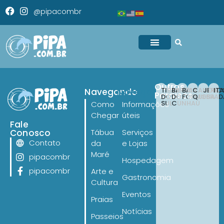
@pipacombr
Outros
TIBAU
BARRA
BAIA
CANOA
JERI
IT
Navegando
Navegando
Paraísos
DO
DO
FORMOSA
QUEBRAD
SUL
CUNHAÚ
Como
Informações
Chegar
úteis
Fale
Conosco
Tábua
Serviços
Contato
da
e Lojas
Maré
pipacombr
Hospedagem
pipacombr
Arte e
Gastronomia
Cultura
Eventos
Praias
Notícias
Passeios