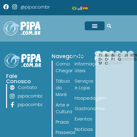
@pipacombr
Outros
TIBAU
BARRA
BAIA
CANOA
JERI
IT
Navegando
Navegando
Paraísos
DO
DO
FORMOSA
QUEBRAD
SUL
CUNHAÚ
Como
Informações
Chegar
úteis
Fale
Conosco
Tábua
Serviços
Contato
da
e Lojas
Maré
pipacombr
Hospedagem
pipacombr
Arte e
Gastronomia
Cultura
Eventos
Praias
Notícias
Passeios