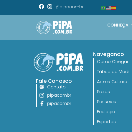
@pipacombr
CONHEÇA
Navegando
Como Chegar
Tábua da Maré
Fale Conosco
Arte e Cultura
Contato
Praias
pipacombr
Passeios
pipacombr
Ecologia
Esportes