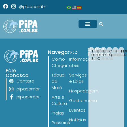
@pipacombr
Outros
TIBAU
BARRA
BAIA
CANOA
JERI
IT
Navegando
Navegando
Paraísos
DO
DO
FORMOSA
QUEBRAD
SUL
CUNHAÚ
Como
Informações
Chegar
úteis
Fale
Conosco
Tábua
Serviços
Contato
da
e Lojas
Maré
pipacombr
Hospedagem
pipacombr
Arte e
Gastronomia
Cultura
Eventos
Praias
Notícias
Passeios