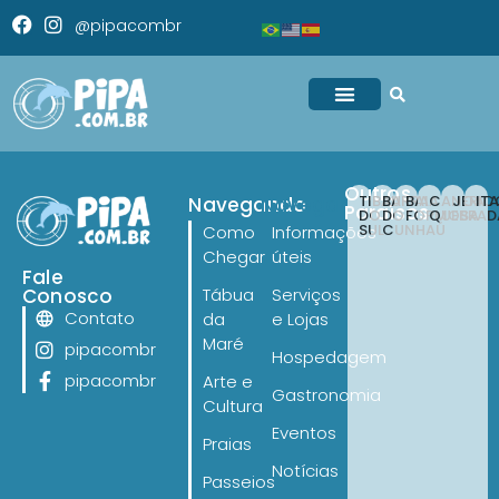
@pipacombr
Outros
TIBAU
BARRA
BAIA
CANOA
JERI
IT
Navegando
Navegando
Paraísos
DO
DO
FORMOSA
QUEBRAD
SUL
CUNHAÚ
Como
Informações
Chegar
úteis
Fale
Conosco
Tábua
Serviços
Contato
da
e Lojas
Maré
pipacombr
Hospedagem
pipacombr
Arte e
Gastronomia
Cultura
Eventos
Praias
Notícias
Passeios