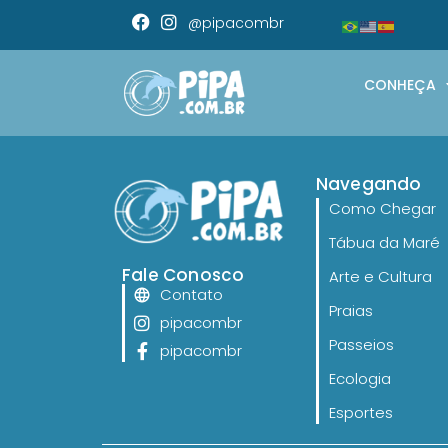
@pipacombr
CONHEÇA
Navegando
Como Chegar
Tábua da Maré
Fale Conosco
Arte e Cultura
Contato
Praias
pipacombr
Passeios
pipacombr
Ecologia
Esportes