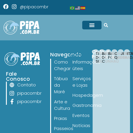
@pipacombr
Outros
TIBAU
BARRA
BAIA
CANOA
JERI
IT
Navegando
Navegando
Paraísos
DO
DO
FORMOSA
QUEBRAD
SUL
CUNHAÚ
Como
Informações
Chegar
úteis
Fale
Conosco
Tábua
Serviços
Contato
da
e Lojas
Maré
pipacombr
Hospedagem
pipacombr
Arte e
Gastronomia
Cultura
Eventos
Praias
Notícias
Passeios