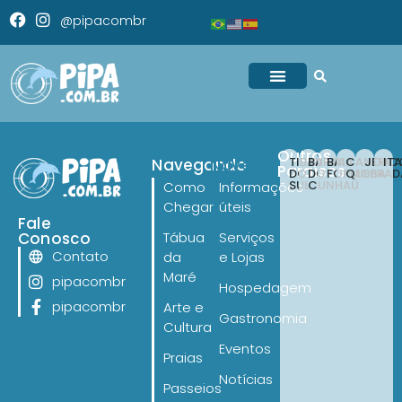
@pipacombr
Outros
TIBAU
BARRA
BAIA
CANOA
JERI
IT
Navegando
Navegando
Paraísos
DO
DO
FORMOSA
QUEBRAD
SUL
CUNHAÚ
Como
Informações
Chegar
úteis
Fale
Conosco
Tábua
Serviços
Contato
da
e Lojas
Maré
pipacombr
Hospedagem
pipacombr
Arte e
Gastronomia
Cultura
Eventos
Praias
Notícias
Passeios