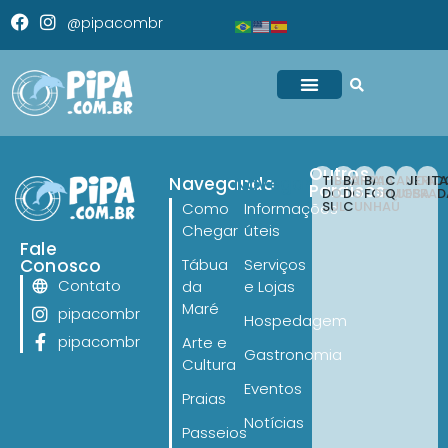
@pipacombr
Outros
TIBAU
BARRA
BAIA
CANOA
JERI
IT
Navegando
Navegando
Paraísos
DO
DO
FORMOSA
QUEBRAD
SUL
CUNHAÚ
Como
Informações
Chegar
úteis
Fale
Conosco
Tábua
Serviços
Contato
da
e Lojas
Maré
pipacombr
Hospedagem
pipacombr
Arte e
Gastronomia
Cultura
Eventos
Praias
Notícias
Passeios