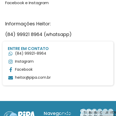
Facebook e Instagram
Informações Heitor:
(84) 99921 8964 (whatsapp)
ENTRE EM CONTATO
(84) 99921-8964
Instagram
Facebook
heitor@pipa.com.br
Outros
TIBAU
BARRA
BAIA
CANOA
JERI
IT
Navegando
Navegando
Paraísos
DO
DO
FORMOSA
QUEBRAD