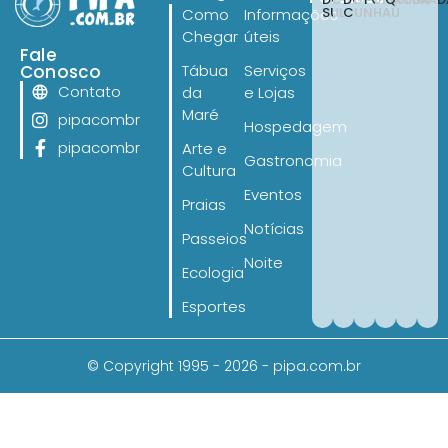
SUL
CUNHAÚ
Como
Informações
Chegar
úteis
Fale
Conosco
Tábua
Serviços
Contato
da
e Lojas
Maré
pipacombr
Hospedagem
pipacombr
Arte e
Gastronomia
Cultura
Eventos
Praias
Notícias
Passeios
Noite
Ecologia
Esportes
© Copyright 1995 - 2026 - pipa.com.br