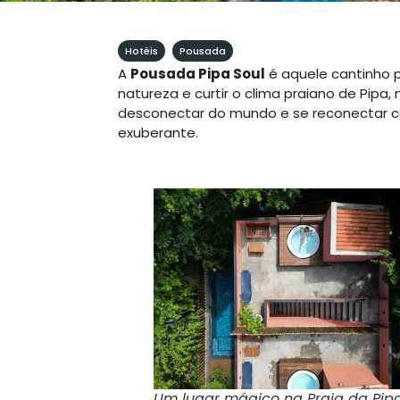
Hotéis
,
Pousada
A
Pousada Pipa Soul
é aquele cantinho p
natureza e curtir o clima praiano de Pipa, 
desconectar do mundo e se reconectar c
exuberante.
Um lugar mágico na Praia da Pip