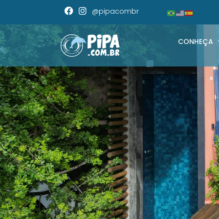
@pipacombr
CONHEÇA