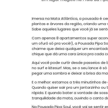
Imersa na Mata Atlântica, a pousada é cer
plantas e árvores da região, criando uma
Sabe aqueles lugares que você já se sent
Com apenas 8 apartamentos super aconch
um ofurô só pra você!), a Pousada Pipa S
charme que deixa qualquer um encantado
chique que dá uma cara única pra cada c
Aqui você pode curtir desde passeios de b
no surf e kitesurf. Mas, se o seu lance é só
pegar uma sombra e deixar a brisa da mat
E o melhor: estamos a três minutinhos de c
Quando quiser sair pra um jantarzinho ou 
rápida. E quando bater a vontade de sosse
tranquilidade da mata, ouvindo o canto d
Na Pousada Pipa Soul, você vai se sentir 