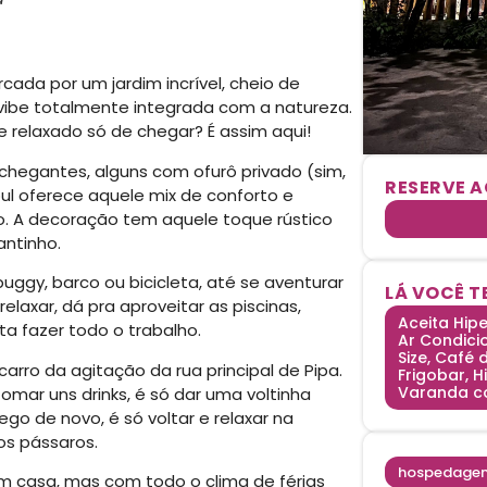
cada por um jardim incrível, cheio de
 vibe totalmente integrada com a natureza.
e relaxado só de chegar? É assim aqui!
egantes, alguns com ofurô privado (sim,
RESERVE 
oul oferece aquele mix de conforto e
. A decoração tem aquele toque rústico
antinho.
uggy, barco ou bicicleta, até se aventurar
LÁ VOCÊ T
 relaxar, dá pra aproveitar as piscinas,
Aceita Hipe
a fazer todo o trabalho.
Ar Condici
Size, Café
arro da agitação da rua principal de Pipa.
Frigobar, H
Varanda c
tomar uns drinks, é só dar uma voltinha
go de novo, é só voltar e relaxar na
os pássaros.
hospedage
em casa, mas com todo o clima de férias