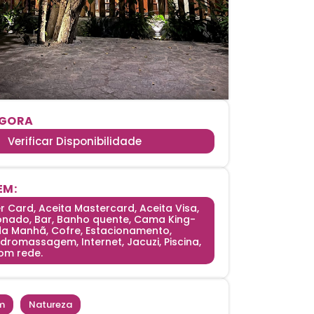
AGORA
Verificar Disponibilidade
EM:
r Card, Aceita Mastercard, Aceita Visa,
onado, Bar, Banho quente, Cama King-
 da Manhã, Cofre, Estacionamento,
idromassagem, Internet, Jacuzi, Piscina,
om rede.
m
|
Natureza