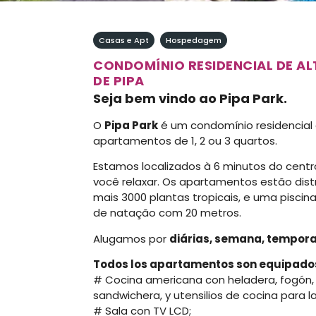
Casas e Apt
,
Hospedagem
CONDOMÍNIO RESIDENCIAL DE A
DE PIPA
Seja bem vindo ao Pipa Park.
O
Pipa Park
é um condomínio residencial 
apartamentos de 1, 2 ou 3 quartos.
Estamos localizados à 6 minutos do centro
você relaxar. Os apartamentos estão dis
mais 3000 plantas tropicais, e uma piscina 
de natação com 20 metros.
Alugamos por
diárias, semana, tempor
Todos los apartamentos son equipado
# Cocina americana con heladera, fogón, 
sandwichera, y utensilios de cocina para l
# Sala con TV LCD;