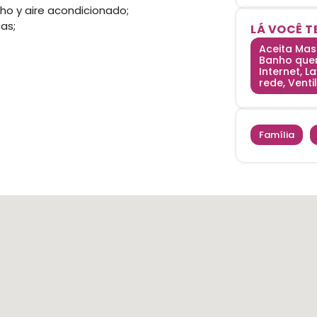
ho y aire acondicionado;
as;
LÁ VOCÊ T
Aceita Mas
Banho quen
Internet, L
rede, Venti
Família
|