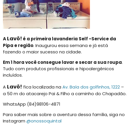
Lavô!
A
é a primeira lavanderia Self -Service da
Pipa e região
. Inaugurou essa semana e já está
fazendo o maior sucesso na cidade.
Em 1 hora você consegue lavar e secar a sua roupa
.
Tudo com produtos profissionais e hipoalergênicos
incluídos.
Lavô!
A
fica localizada na
Av. Baía dos golfinhos, 1222
–
a 50 m do atacarejo Pai & Filho a caminho do Chapadão.
WhatsApp (84)98106-4871
Para saber mais sobre a aventura dessa família, siga no
Instagram
@onossoquintal