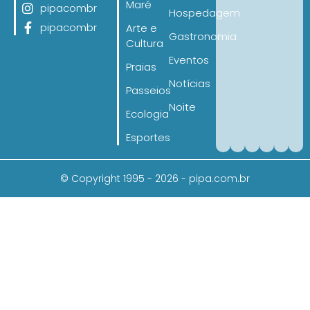
Maré
pipacombr
Hospedagem
pipacombr
Arte e
Gastronomia
Cultura
Eventos
Praias
Notícias
Passeios
Noite
Ecologia
Esportes
© Copyright 1995 - 2026 - pipa.com.br