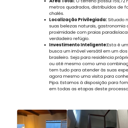
Área Total:
O terreno possui 159,72
metros quadrados, distribuídos de fo
chalés.
Localização Privilegiada:
Situado n
suas belezas naturais, gastronomia d
proximidade com praias paradisíacas
verdadeiro refúgio.
Investimento Inteligente:
Esta é u
busca um imóvel versátil em um dos
brasileiro. Seja para residência pró
ou até mesmo como uma combinaçã
tem tudo para atender às suas expe
agora mesmo uma visita para conhe
Pipa. Estamos à disposição para fo
em todas as etapas deste processo