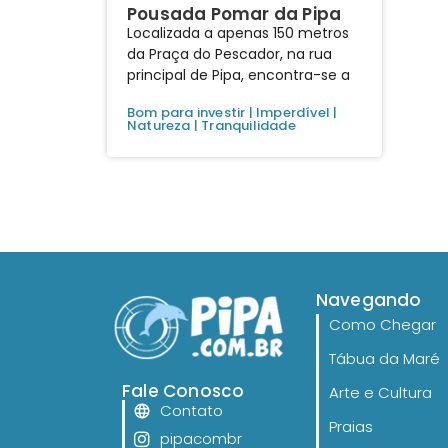
Pousada Pomar da Pipa
Localizada a apenas 150 metros
da Praça do Pescador, na rua
principal de Pipa, encontra-se a
Bom para investir
|
Imperdível
|
Natureza
|
Tranquilidade
Navegando
Como Chegar
Tábua da Maré
Fale Conosco
Arte e Cultura
Contato
Praias
pipacombr