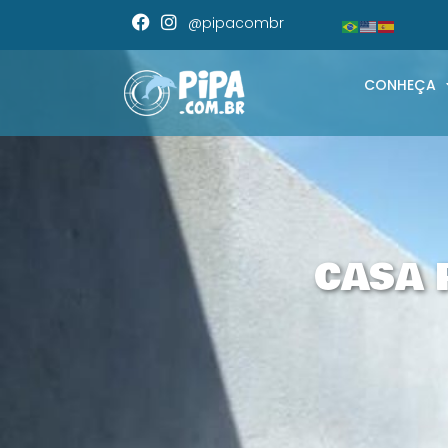
@pipacombr
CONHEÇA
CASA 