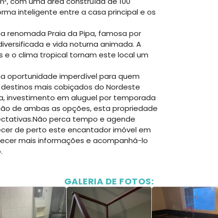
 m², com uma área construída de 100
rma inteligente entre a casa principal e os
a renomada Praia da Pipa, famosa por
iversificada e vida noturna animada. A
 e o clima tropical tornam este local um
ma oportunidade imperdível para quem
 destinos mais cobiçados do Nordeste
pria, investimento em aluguel por temporada
o de ambas as opções, esta propriedade
ctativas.
Não perca tempo e agende
cer de perto este encantador imóvel em
rnecer mais informações e acompanhá-lo
.
GALERIA DE FOTOS: