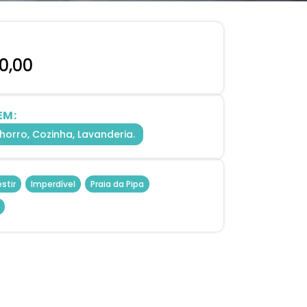
0,00
EM:
horro, Cozinha, Lavanderia.
stir
,
Imperdível
,
Praia da Pipa
,